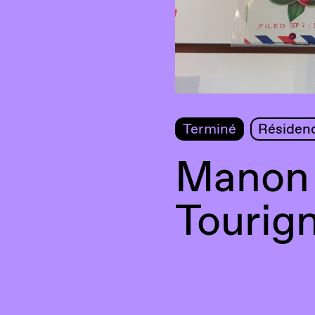
Terminé
Résidenc
Manon
Tourig