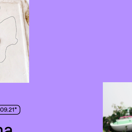
09.21*
na