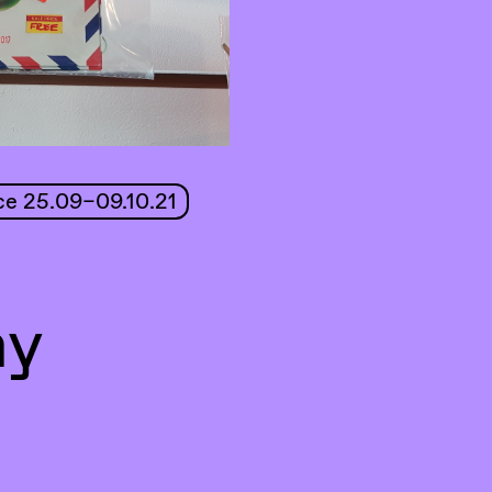
e 25.09–09.10.21
ny