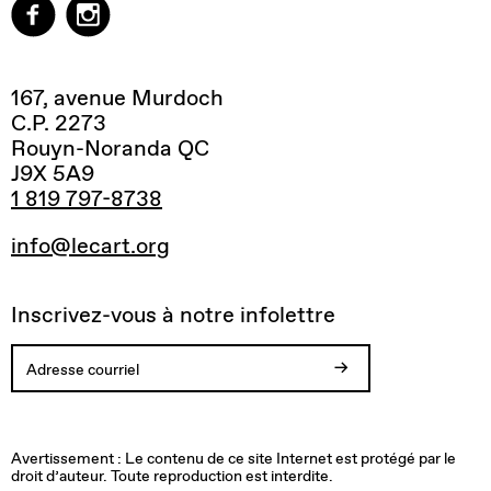
167, avenue Murdoch
C.P. 2273
Rouyn-Noranda QC
J9X 5A9
1 819 797-8738
info@lecart.org
Inscrivez-vous à notre infolettre
Votre
Vous
Adresse
Une
inscription
allez
courriel
erreur
est
recevoir
invalide.
est
Avertissement : Le contenu de ce site Internet est protégé par le
confirmée.
un
survenue
droit d’auteur. Toute reproduction est interdite.