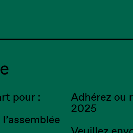
e
t pour :
Adhérez ou r
2025
à l’assemblée
Veuillez env