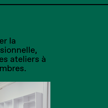
er la
sionnelle,
es ateliers à
embres.