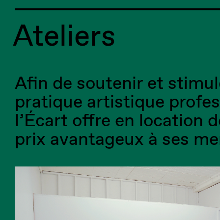
Ateliers
Afin de soutenir et stimul
pratique artistique profes
l’Écart offre en location d
prix avantageux à ses m