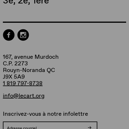
3e
,
2e
,
1ère
167, avenue Murdoch
C.P. 2273
Rouyn-Noranda QC
J9X 5A9
1 819 797-8738
info@lecart.org
Inscrivez-vous à notre infolettre