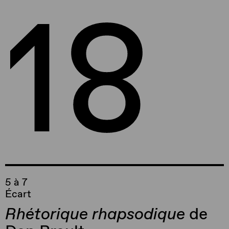
18
5 à 7
Écart
Rhétorique rhapsodique
de