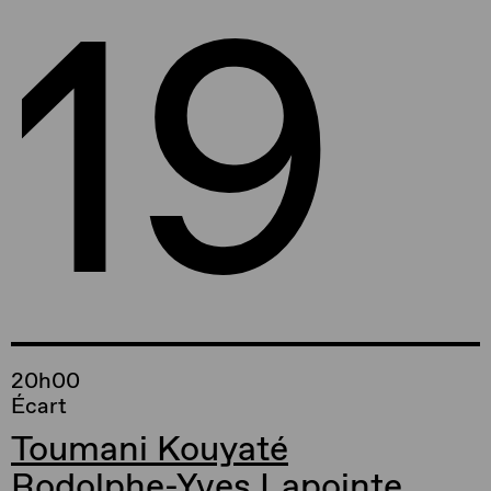
19
20h00
Écart
Toumani Kouyaté
Rodolphe-Yves Lapointe