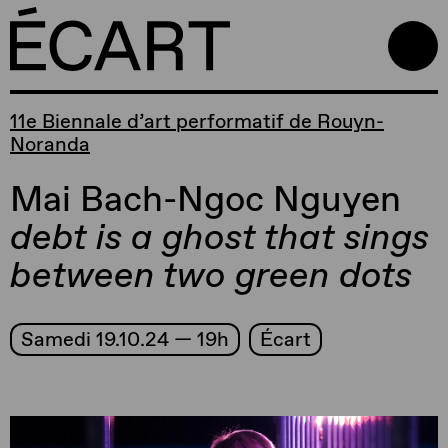
11e Biennale d’art performatif de Rouyn-
Noranda
Mai Bach-Ngoc Nguyen
debt
is
a
ghost
that
sings
between
two
green dots
Samedi 19.10.24 — 19h
Écart