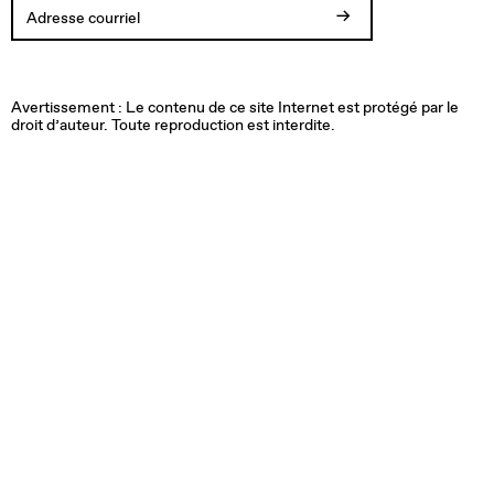
Votre
Vous
Adresse
Une
inscription
allez
courriel
erreur
est
recevoir
invalide.
est
Avertissement : Le contenu de ce site Internet est protégé par le
confirmée.
un
survenue
droit d’auteur. Toute reproduction est interdite.
Merci!
courriel
lors
pour
de
confirmer
l'inscription.
votre
inscription
à
l'infolettre.