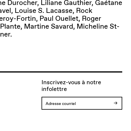
ne Durocher, Liliane Gauthier, Gaétane
avel, Louise S. Lacasse, Rock
eroy-Fortin, Paul Ouellet, Roger
 Plante, Martine Savard, Micheline St-
ner.
Inscrivez-vous à notre
infolettre
Votre
Vous
Adresse
Une
inscription
allez
courriel
erreur
est
recevoir
invalide.
est