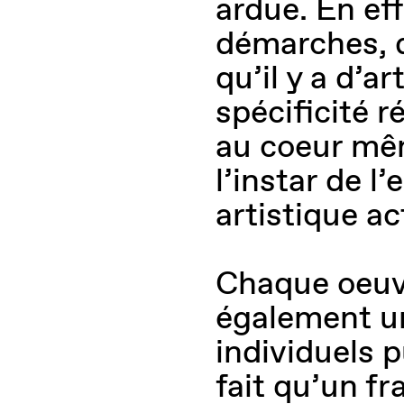
ardue. En eff
démarches, 
qu’il y a d’a
spécificité r
au coeur mêm
l’instar de l
artistique a
Chaque oeuv
également un
individuels p
fait qu’un f