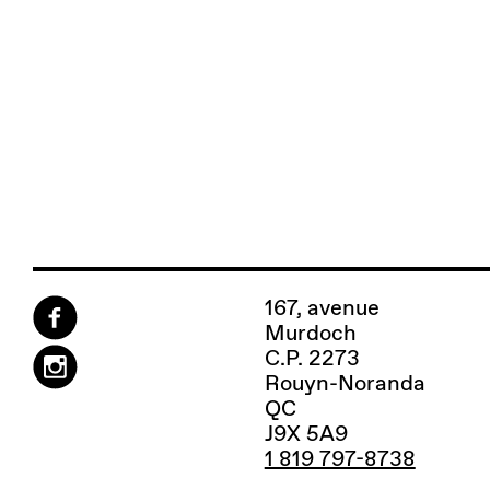
167, avenue
Murdoch
C.P. 2273
Rouyn-Noranda
QC
J9X 5A9
1 819 797-8738