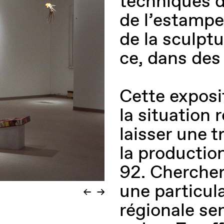
techniques d
de l’estampe
de la sculptu
ce, dans des
Cette exposit
la situation 
laisser une t
la production
92. Chercher
une particula
régionale se