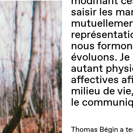
modifiant ce
saisir les m
mutuellement
représentat
nous formon
évoluons. Je
autant physi
affectives a
milieu de vi
le communiq
Thomas Bégin a ter