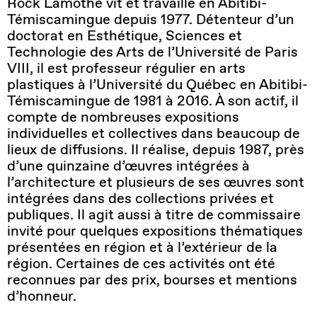
Rock Lamothe vit et
travaille
en
Abitibi-
Témiscamingue
depuis
1977.
Détenteur
d’un
doctorat
en
Esthétique
, Sciences et
Technologie des Arts de
l’Université
de Paris
VIII, il
est
professeur
régulier
en
arts
plastiques
à
l’Université
du Québec
en
Abitibi-
Témiscamingue de 1981 à 2016. À son
actif
, il
compte
de
nombreuses
expositions
individuelles
et collectives dans beaucoup de
lieux
de diffusions. Il
réalise
,
depuis
1987, près
d’une
quinzaine
d’œuvres
intégrées
à
l’architecture
et
plusieurs
de
ses
œuvres
sont
intégrées
dans des collections
privées
et
publiques
. Il agit
aussi
à
titre
de commissaire
invité
pour
quelques
expositions
thématiques
présentées
en
région
et à
l’extérieur
de la
région
.
Certaines
de
ces
activités
ont
été
reconnues
par des prix, bourses et mentions
d’honneur
.