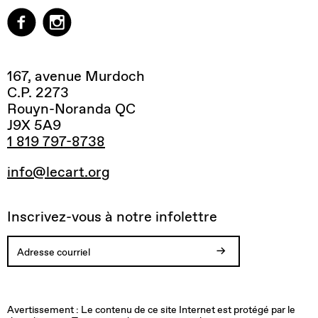
167, avenue Murdoch
C.P. 2273
Rouyn-Noranda QC
J9X 5A9
1 819 797-8738
info@lecart.org
Inscrivez-vous à notre infolettre
Votre
Vous
Adresse
Une
inscription
allez
courriel
erreur
est
recevoir
invalide.
est
Avertissement : Le contenu de ce site Internet est protégé par le