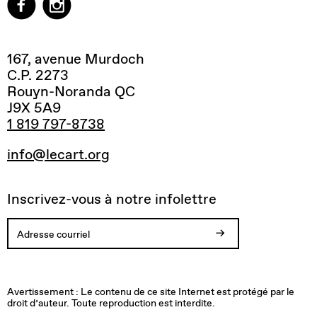
167, avenue Murdoch
C.P. 2273
Rouyn-Noranda QC
J9X 5A9
1 819 797-8738
info@lecart.org
Inscrivez-vous à notre infolettre
Votre
Vous
Adresse
Une
inscription
allez
courriel
erreur
est
recevoir
invalide.
est
Avertissement : Le contenu de ce site Internet est protégé par le
confirmée.
un
survenue
droit d’auteur. Toute reproduction est interdite.
Merci!
courriel
lors