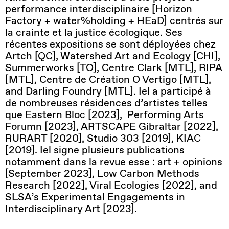
performance interdisciplinaire [Horizon
Factory
+
water%holding
+
HEaD]
centrés sur
la crainte et la justice écologique.
Ses
récentes expositions se sont déployées chez
Artch
[QC],
Watershed
Art and
Ecology
[CHI],
Summerworks
[TO], Centre Clark [MTL], RIPA
[MTL], Centre de Création O Vertigo [MTL],
and Darling
Foundry
[MTL]. Iel a participé à
de nombreuses résidences d’artistes telles
que
Eastern
Bloc [2023],
Performing
Arts
Forumn
[2023], ARTSCAPE Gibraltar [2022],
RURART [2020], Studio 303 [2019], KIAC
[2019].
Iel signe plusieurs publications
notamment dans la revue esse : art + opinions
[
September
2023], Low Carbon Methods
Research
[2022], Viral Ecologies [2022], and
SLSA’s
Experimental
Engagements in
Interdisciplinary
Art [2023].