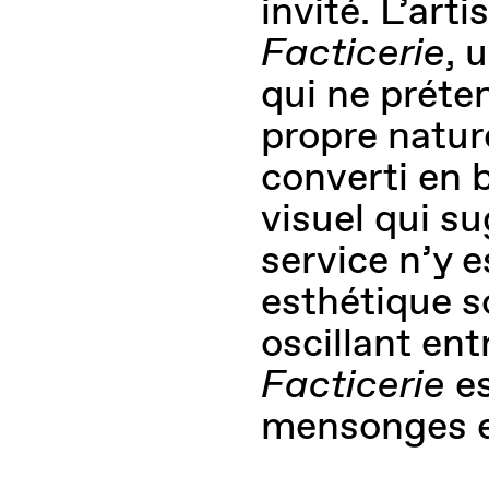
invité. L’art
Facticerie
, 
qui ne préten
propre nature
converti en 
visuel qui su
service n’y e
esthétique s
oscillant entr
Facticerie
es
mensonges et