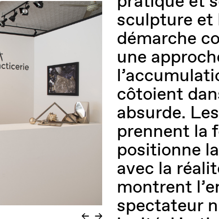
pratique et s
sculpture et 
démarche con
une approche
l’accumulati
côtoient dan
absurde. Les
prennent la 
positionne la
avec la réali
montrent l’en
spectateur n