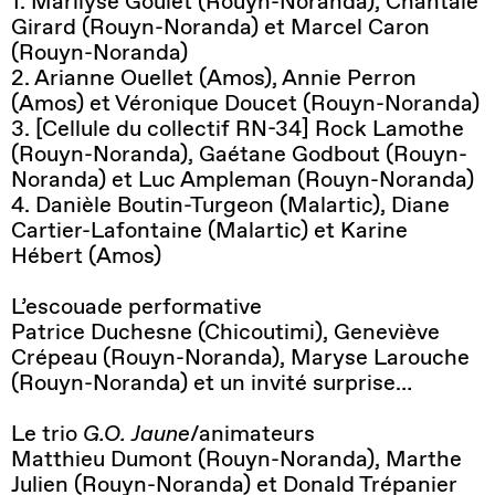
1. Marilyse Goulet (Rouyn-Noranda), Chantale
Girard (Rouyn-Noranda) et Marcel Caron
(Rouyn-Noranda)
2. Arianne Ouellet (Amos), Annie Perron
(Amos) et Véronique Doucet (Rouyn-Noranda)
3. [Cellule du collectif RN-34] Rock Lamothe
(Rouyn-Noranda), Gaétane Godbout (Rouyn-
Noranda) et Luc Ampleman (Rouyn-Noranda)
4. Danièle Boutin-Turgeon (Malartic), Diane
Cartier-Lafontaine (Malartic) et Karine
Hébert (Amos)
L’escouade performative
Patrice Duchesne (Chicoutimi), Geneviève
Crépeau (Rouyn-Noranda), Maryse Larouche
(Rouyn-Noranda) et un invité surprise…
Le trio
G.O. Jaune
/animateurs
Matthieu Dumont (Rouyn-Noranda), Marthe
Julien (Rouyn-Noranda) et Donald Trépanier