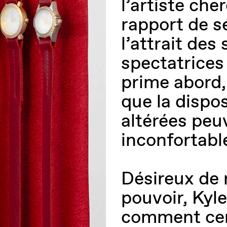
l’artiste ch
rapport de s
l’attrait des
spectatrices 
prime abord,
que la dispo
altérées peu
inconfortabl
Désireux de 
pouvoir, Kyl
comment cer