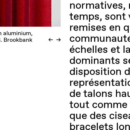
normatives,
temps, sont
remises en q
en aluminium,
communauté 
 B. Brookbank
échelles et l
dominants se
disposition d
représentati
de talons ha
tout comme d
que des cise
bracelets lo