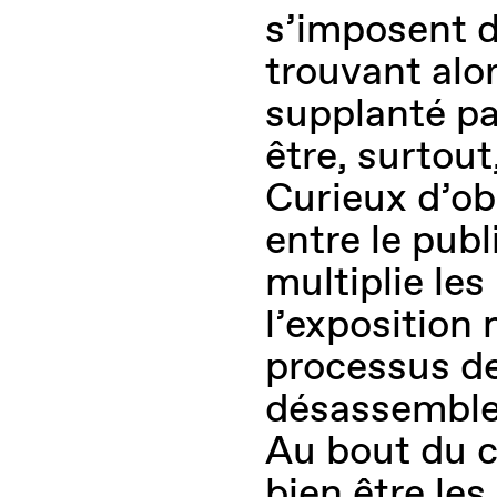
s’imposent da
trouvant alor
supplanté pa
être, surtout
Curieux d’obs
entre le publi
multiplie les
l’exposition 
processus de
désassemblem
Au bout du c
bien être les