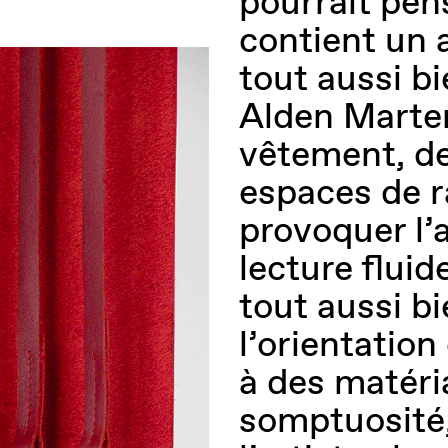
pourrait pen
contient un 
tout aussi bi
Alden Marten
vêtement, de
espaces de 
provoquer l’
lecture fluid
tout aussi bi
l’orientation
à des matéria
somptuosité,