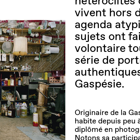
hétéroclites 
vivent hors 
agenda atypi
sujets ont fa
volontaire t
série de port
authentiques
Gaspésie.
Originaire de la G
habite depuis peu 
diplômé en photog
Notons sa participa