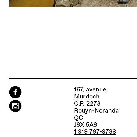
167, avenue
Murdoch
C.P. 2273
Rouyn-Noranda
QC
J9X 5A9
1 819 797-8738