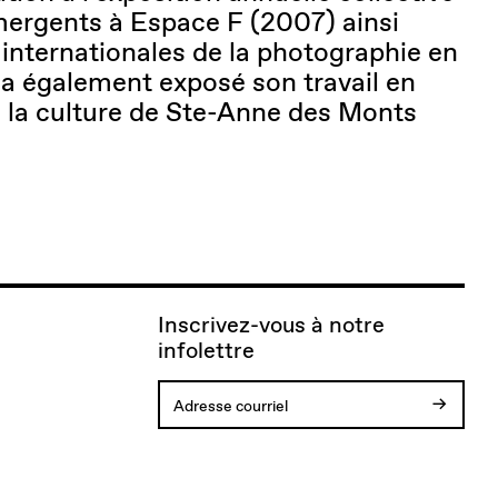
émergents à Espace F (2007) ainsi
internationales de la photographie en
 a également exposé son travail en
e la culture de Ste-Anne des Monts
Inscrivez-vous à notre
infolettre
Votre
Vous
Adresse
Une
inscription
allez
courriel
erreur
est
recevoir
invalide.
est