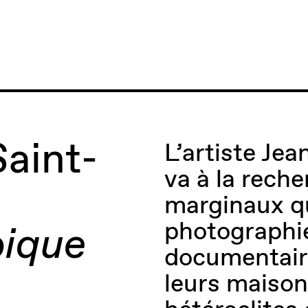
Saint-
L’artiste Je
va à la rech
marginaux qu
photographi
pique
documentaire
leurs maison