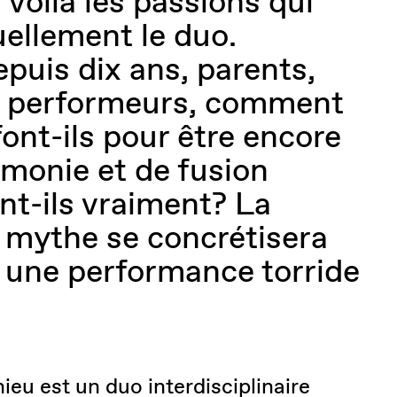
 voilà les passions qui
ellement le duo.
uis dix ans, parents,
t performeurs, comment
font-ils pour être encore
rmonie et de fusion
ont-ils vraiment? La
 mythe se concrétisera
r une performance torride
eu est un duo interdisciplinaire