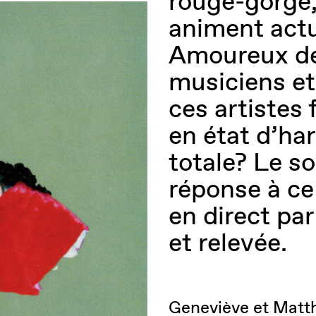
rouge-gorge,
animent actu
Amoureux dep
musiciens e
ces artistes 
en état d’ha
totale? Le s
réponse à ce
en direct pa
et relevée.
Geneviève et Matthi