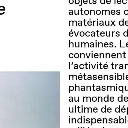
objets de le
e
autonomes ou
matériaux de
évocateurs d
humaines. Le
conviennent 
l’activité tra
métasensible
phantasmique
au monde des
ultime de dé
indispensabl