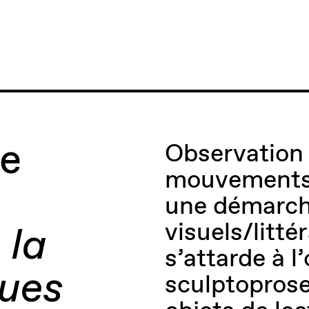
ne
Observation 
mouvements d
une démarche
visuels/litté
 la
s’attarde à l’
ques
sculptoprose 