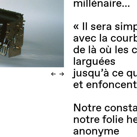
millénaire…
« Il sera si
avec la cou
de là où les 
larguées
jusqu’à ce qu
et enfoncent
Notre consta
notre folie 
anonyme