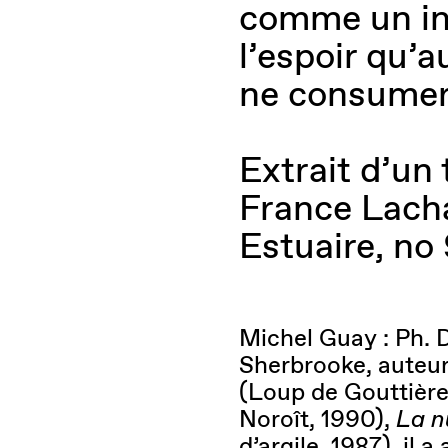
comme un in
l’espoir qu’a
ne consumer
Extrait d’un
France Lacha
Estuaire, no
Michel Guay : Ph. D 
Sherbrooke, auteur 
(Loup de Gouttière
Noroît, 1990),
La n
d’argile, 1987), il 