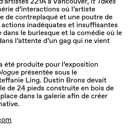
d’artistes 221A à Vancouver,
It Takes
rie d’interactions où l’artiste
le de contreplaqué et une poutre de
s actions inadéquates et insuffisantes
 dans le burlesque et la comédie où le
dans l’attente d’un gag qui ne vient
 été produite pour l’exposition
logue
présentée sous le
effanie Ling. Dustin Brons devait
ble de 24 pieds construite en bois de
lace dans la galerie afin de créer
mative.
.com