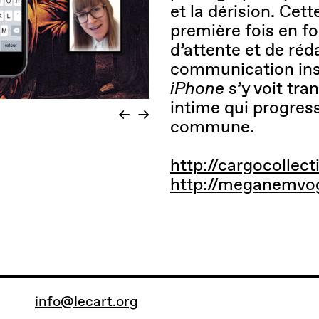
et la dérision. Cet
première fois en 
d’attente et de ré
communication inst
iPhone
s’y voit tra
intime qui progress
commune.
http://cargocollec
http://meganemvog
info@lecart.org