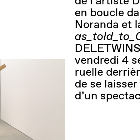
de l’artiste 
en boucle da
Noranda et l
as_told_to_
DELETWINSIN
vendredi 4 s
ruelle derriè
de se laisse
d’un spectac