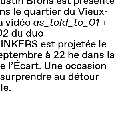
Dustin Brons est présenté
ns le quartier du Vieux-
a vidéo
as_told_to_01 +
02
du duo
KERS est projetée le
eptembre à 22 he dans la
re l’Écart. Une occasion
r surprendre au détour
le.