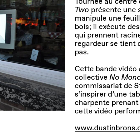
Tournée au centre 
Two
présente une sé
manipule une feuil
bois; il exécute de
qui prennent racine
regardeur se tient 
pas.
Cette bande vidéo a
collective
No Mono
commissariat de St
s’inspirer d’une ta
charpente prenant p
cette vidéo perfor
www.dustinbrons