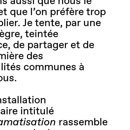
s aussi que nous le
t que l’on préfère trop
lier. Je tente, par une
ègre, teintée
e, de partager et de
mière des
gilités communes à
ous.
nstallation
aire intitulé
ramatisation
rassemble