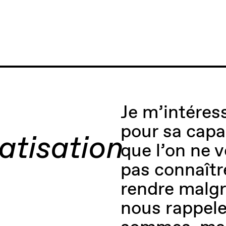
Je m’intéress
pour sa capa
atisation
que l’on ne v
pas connaîtr
rendre malgr
nous rappele