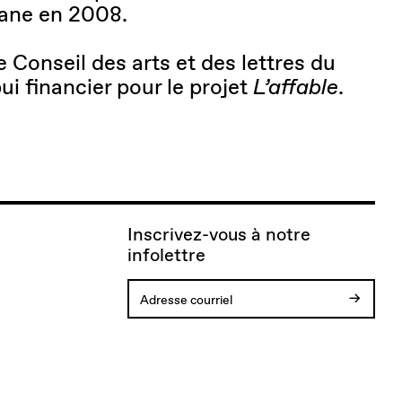
vane en 2008.
e Conseil des arts et des lettres du
i financier pour le projet
L’affable
.
Inscrivez-vous à notre
infolettre
Votre
Vous
Adresse
Une
inscription
allez
courriel
erreur
est
recevoir
invalide.
est
confirmée.
un
survenue
Merci!
courriel
lors