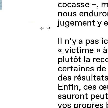
cocasse –, m
nous enduron
jugement y e
Il n’y a pas i
« victime » 
plutôt la re
certaines de
des résultat
Enfin, ces œ
sauront peu
vos propres