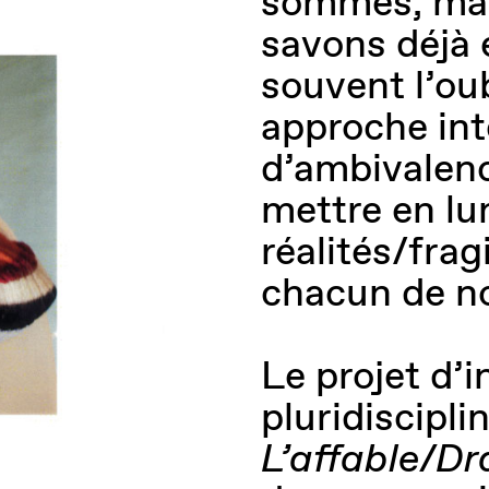
sommes, mai
savons déjà e
souvent l’oub
approche int
d’ambivalenc
mettre en lu
réalités/fra
chacun de n
Le projet d’i
pluridisciplin
L’affable/D