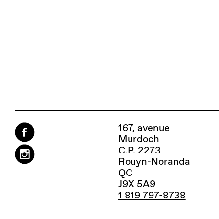
167, avenue
Murdoch
C.P. 2273
Rouyn-Noranda
QC
J9X 5A9
1 819 797-8738