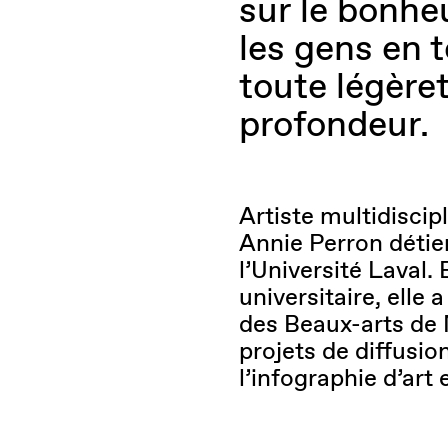
sur le bonhe
les gens en t
toute légère
profondeur.
Artiste multidiscip
Annie Perron détie
l’Université Laval.
universitaire, elle
des Beaux-arts de M
projets de diffusion
l’infographie d’art 