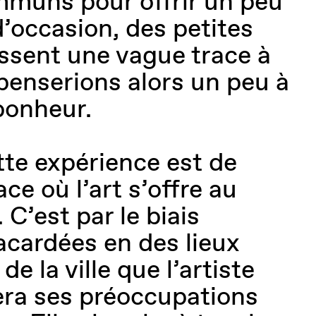
mmuns pour offrir un peu
’occasion, des petites
issent une vague trace à
penserions alors un peu à
 bonheur.
tte expérience est de
ce où l’art s’offre au
 C’est par le biais
lacardées en des lieux
de la ville que l’artiste
a ses préoccupations