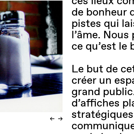
ces lieux co
de bonheur d
pistes qui la
l’âme. Nous 
ce qu’est le
Le but de ce
créer un espa
grand public.
d’affiches p
stratégiques 
communiquer