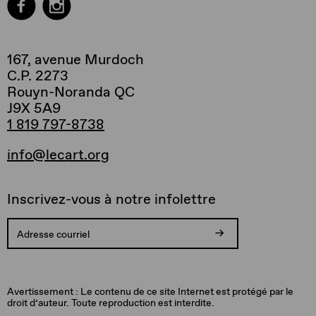
167, avenue Murdoch
C.P. 2273
Rouyn-Noranda QC
J9X 5A9
1 819 797-8738
info@lecart.org
Inscrivez-vous à notre infolettre
Votre
Vous
Adresse
Une
inscription
allez
courriel
erreur
est
recevoir
invalide.
est
Avertissement : Le contenu de ce site Internet est protégé par le
confirmée.
un
survenue
droit d’auteur. Toute reproduction est interdite.
Merci!
courriel
lors