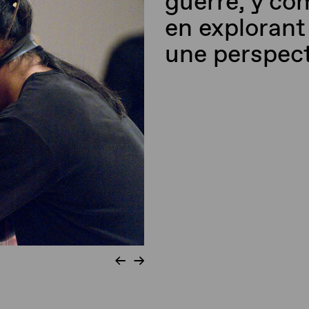
guerre, y co
en explorant 
une perspecti