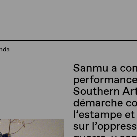
anda
Sanmu a com
performance 
Southern Art
démarche co
l’estampe et l
sur l’oppres