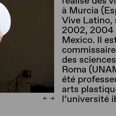
réalisé des v
à Murcia (Esp
Vive Latino,
2002, 2004 e
Mexico. Il e
commissaire 
des sciences
Roma (UNAM) 
été professeu
arts plastiq
l’université 