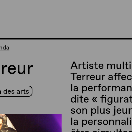
anda
rreur
Artiste multi
Terreur affe
la performanc
 des arts
dite « figura
son plus jeu
la personnali