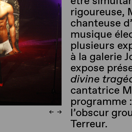
être simulta
rigoureuse, M
chanteuse d
musique élec
plusieurs ex
à la galerie
expose prés
divine tragé
cantatrice M
programme :
l’obscur gro
Terreur.