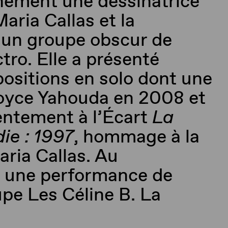
nément une dessinatrice
aria Callas et la
’un groupe obscur de
tro. Elle a présenté
positions en solo dont une
 Joyce Yahouda en 2008 et
entement à l’Écart
La
die : 1997
, hommage à la
aria Callas. Au
 une performance de
upe Les Céline B. La