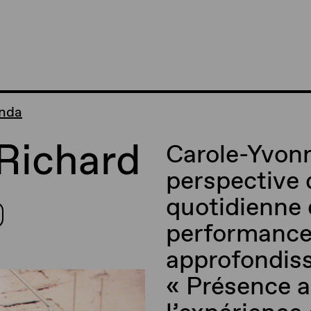
anda
Richard
Carole-Yvon
perspective 
quotidienne 
performance 
approfondiss
« Présence a