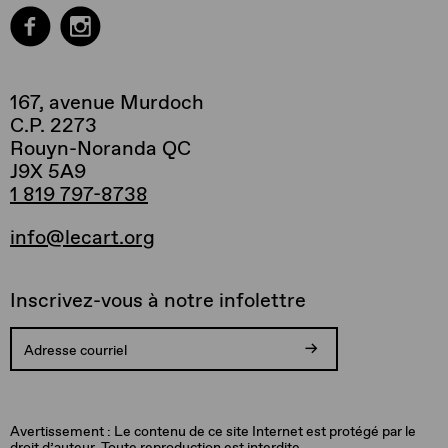
167, avenue Murdoch
C.P. 2273
Rouyn-Noranda QC
J9X 5A9
1 819 797-8738
info@lecart.org
Inscrivez-vous à notre infolettre
Votre
Vous
Adresse
Une
inscription
allez
courriel
erreur
est
recevoir
invalide.
est
Avertissement : Le contenu de ce site Internet est protégé par le
confirmée.
un
survenue
droit d’auteur. Toute reproduction est interdite.