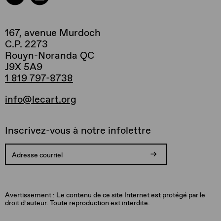
167, avenue Murdoch
C.P. 2273
Rouyn-Noranda QC
J9X 5A9
1 819 797-8738
info@lecart.org
Inscrivez-vous à notre infolettre
Votre
Vous
Adresse
Une
inscription
allez
courriel
erreur
est
recevoir
invalide.
est
Avertissement : Le contenu de ce site Internet est protégé par le
confirmée.
un
survenue
droit d’auteur. Toute reproduction est interdite.
Merci!
courriel
lors
pour
de