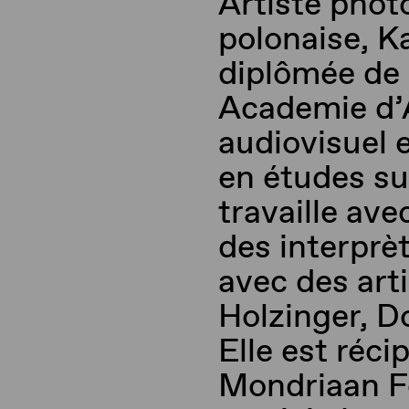
Artiste phot
polonaise, 
diplômée de 
Academie
d’
audiovisuel 
en études sur
travaille ave
des interprè
avec des art
Holzinger
, D
Elle est réci
Mondriaan
F