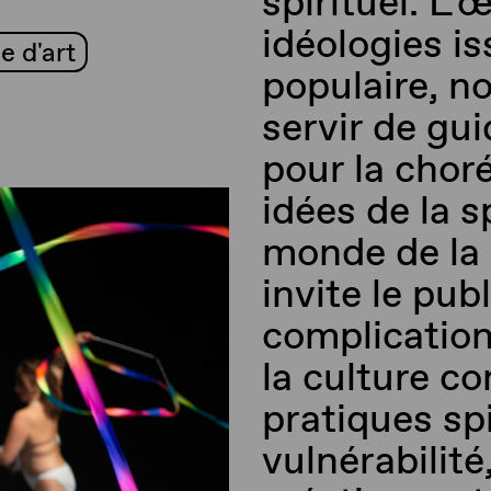
spirituel. L
idéologies is
 d'art
populaire, 
servir de gui
pour la chor
idées de la s
monde de la
invite le pub
complication
la culture c
pratiques spi
vulnérabilité