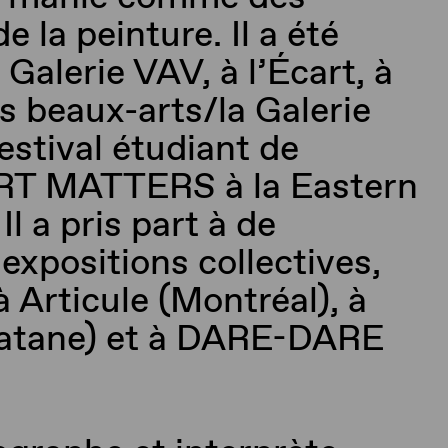
e la peinture. Il a
été
 Galerie VAV, à l’Écart, à
es beaux-arts/la Galerie
estival étudiant de
ART MATTERS à la
Eastern
 Il a pris part à de
xpositions collectives,
à
Articule (
M
ontréal
), à
atane) et à
DARE-DARE