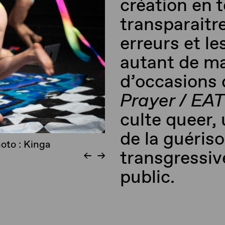
création en t
transparaitr
erreurs et l
autant de ma
d’occasions
Prayer
/ EA
culte
queer
,
de la guéris
hoto : Kinga
transgressive
public.