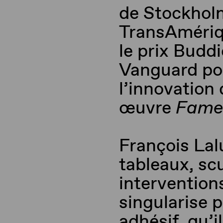
de Stockholm
TransAméri
le prix
Buddi
Vanguard
pou
l’innovation
œuvre
Fam
François
Lal
tableaux, scu
interventions
singularise p
adhésif, qu’