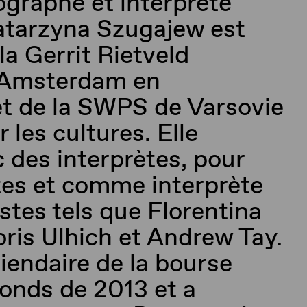
ographe et interprète
Katarzyna
Szugajew
est
la Gerrit
Rietveld
Amsterdam en
et de la SWPS de Varsovie
 les cultures. Elle
c des interprètes, pour
tes et comme interprète
istes tels que
Florentina
oris
Ulhich
et Andrew Tay.
piendaire de la bourse
onds de 2013 et a