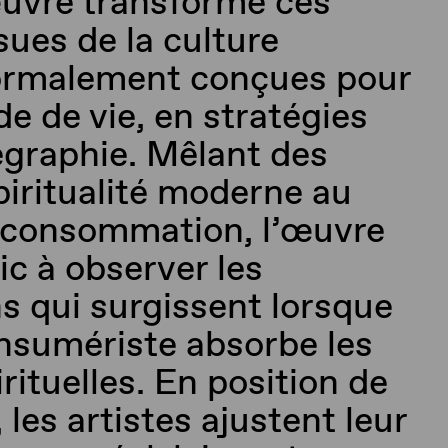
’œuvre transforme ces
sues de la culture
normalement conçues pour
de de vie, en stratégies
égraphie.
Mêlant
des
piritualité moderne au
 consommation, l’œuvre
lic à observer les
s qui surgissent lorsque
onsumériste absorbe les
rituelles.
E
n position de
, les artistes ajustent leur