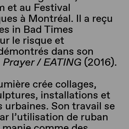
 et au Festival
ques
à Montréal. Il a
reçu
es
in Bad Times
r le risque et
 démontrés dans son
e
Prayer
/ EATING
(2016).
umière
crée collages,
lptures, installations et
 urbaines. Son travail se
ar l’utilisation de ruban
il manie comme des