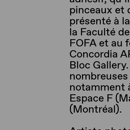
pinceaux et d
présenté
à
la
la Faculté d
FOFA et au f
Concordia 
Bloc
Gallery
.
nombreuses e
notamment
Espace F (M
(M
ontréal
).