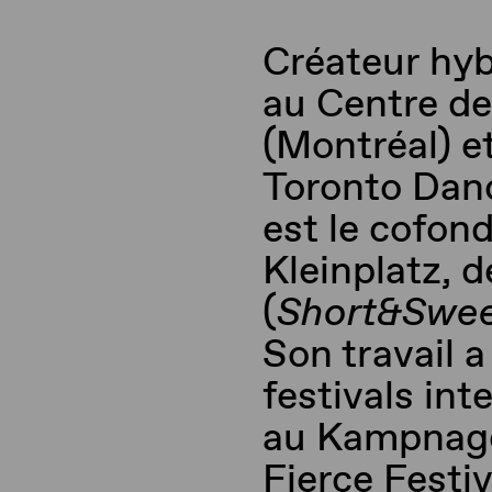
Créateur hyb
au Centre de
(Montréal) et
Toronto Da
est le cofon
Kleinplatz
, 
(
Short&Swe
Son travail 
festivals in
au
Kampnag
Fierce
Festiv