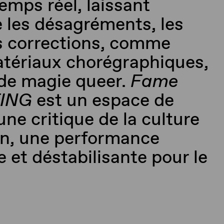
emps réel, laissant
e les désagréments, les
es corrections, comme
tériaux chorégraphiques,
 de magie
queer
.
Fame
TING
est un espace de
 une critique de la culture
on, une performance
 et déstabilisante pour le