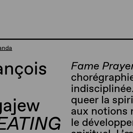
randa
ançois
Fame
Praye
chorégraphi
indisciplinée
queer
la spir
gajew
aux notions 
 EATING
le développe