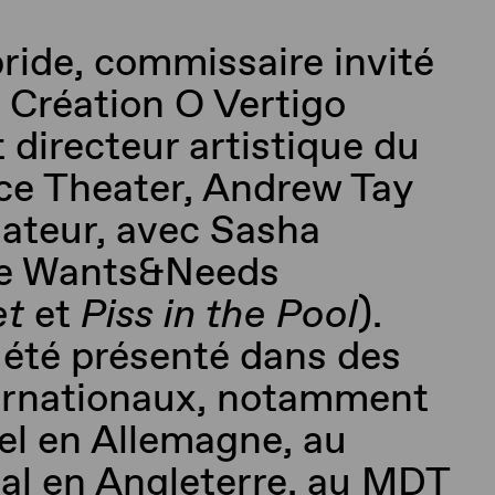
ride, commissaire invité
 Création O Vertigo
 directeur artistique du
nce
Theater
, Andrew Tay
dateur, avec Sasha
de
Wants&Needs
et
et
Piss
in the Pool
).
a
été
présenté dans des
ternationaux, notamment
el
en Allemagne, au
al en Angleterre, au MDT