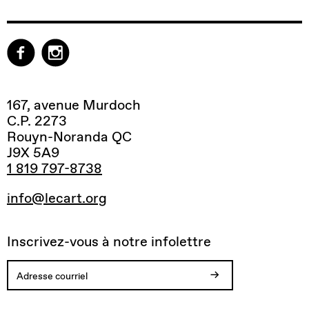
167, avenue Murdoch
C.P. 2273
Rouyn-Noranda QC
J9X 5A9
1 819 797-8738
info@lecart.org
Inscrivez-vous à notre infolettre
Votre
Vous
Adresse
Une