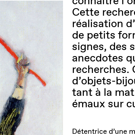
connaître l’o
Cette recher
réalisation 
de petits fo
signes, des 
anecdotes qu
recherches. 
d’objets-bijo
tant à la mat
émaux sur cu
Détentrice d’une ma