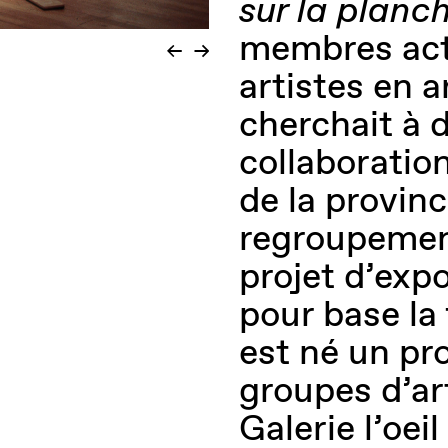
sur la planc
membres acti
artistes en a
cherchait à 
collaboratio
de la provinc
regroupemen
projet d’expo
pour base la 
est né un pr
groupes d’art
Galerie l’oei