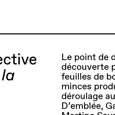
ective
Le point de d
découverte p
 la
feuilles de b
minces produ
déroulage a
D’emblée, G