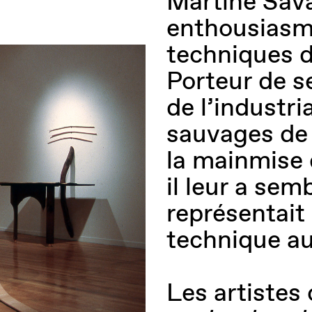
Martine Sava
enthousiasme
techniques 
Porteur de s
de l’industri
sauvages de 
la mainmise 
il leur a se
représentait 
technique au
Les artistes