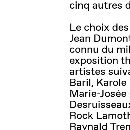
cinq autres
Le choix des 
Jean Dumont
connu du mil
exposition th
artistes suiv
Baril, Karole
Marie-Josée
Desruisseau
Rock Lamoth
Raynald Trem