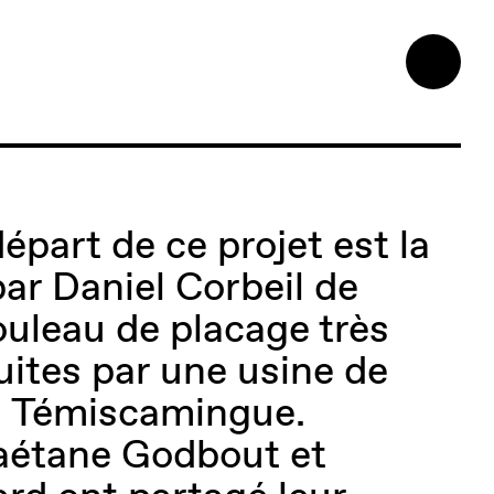
épart de ce projet est la
ar Daniel Corbeil de
ouleau de placage très
ites par une usine de
u Témiscamingue.
aétane Godbout et