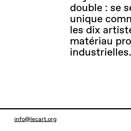
double : se s
unique comm
les dix artis
matériau pro
industrielles
info@lecart.org