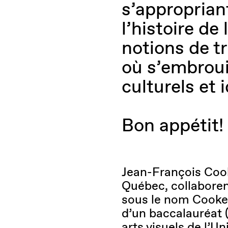
s’approprian
l’histoire de 
notions de tr
où s’embroui
culturels et i
Bon appétit!
Jean-François Cooke
Québec, collabore
sous le nom Cooke-
d’un baccalauréat 
arts visuels de l’Un