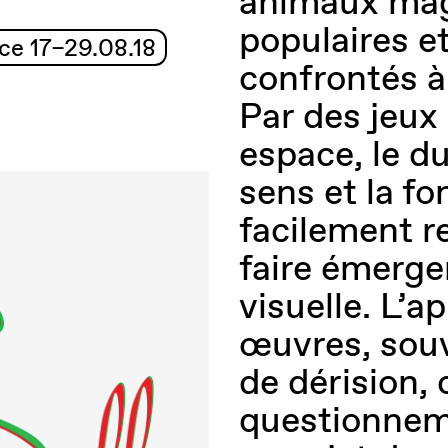
animaux magn
populaires e
ce 17–29.08.18
confrontés à
Par des jeux
espace, le du
sens et la f
facilement r
faire émerge
visuelle. L’a
œuvres, souv
de dérision, 
questionneme