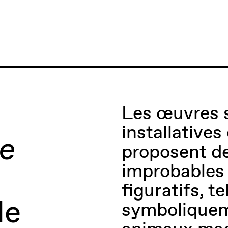
Les œuvres s
installative
e
proposent d
improbables 
figuratifs, t
le
symboliquem