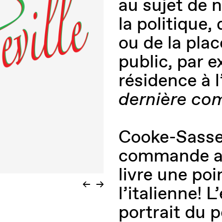
au sujet de n
la politique, 
ou de la plac
public, par e
résidence à 
dernière c
Cooke-Sassev
commande art
livre une poi
l’italienne! 
portrait du 