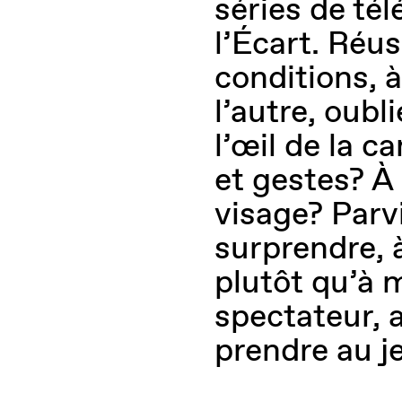
séries de tél
l’Écart. Réus
conditions, à
l’autre, oubli
l’œil de la c
et gestes? À
visage? Parvi
surprendre, à
plutôt qu’à 
spectateur, a
prendre au j