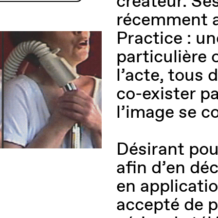
créateur. Ses
récemment a
Practice : u
particulière 
l’acte, tous
co-exister p
l’image se co
Désirant pou
afin d’en dé
en applicatio
accepté de pa