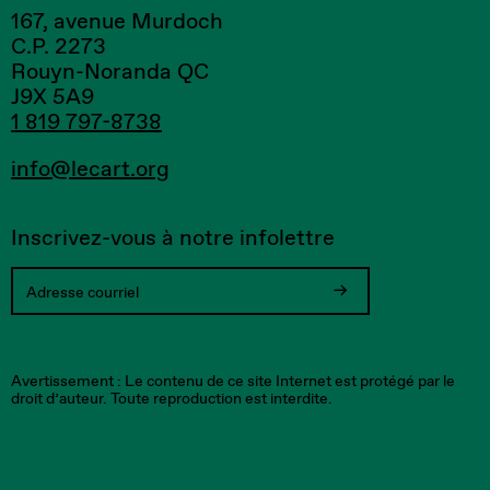
167, avenue Murdoch
C.P. 2273
Rouyn-Noranda QC
J9X 5A9
1 819 797-8738
info@lecart.org
Inscrivez-vous à notre infolettre
Votre
Vous
Adresse
Une
inscription
allez
courriel
erreur
est
recevoir
invalide.
est
Avertissement : Le contenu de ce site Internet est protégé par le
confirmée.
un
survenue
droit d’auteur. Toute reproduction est interdite.
Merci!
courriel
lors
pour
de
confirmer
l'inscription.
votre